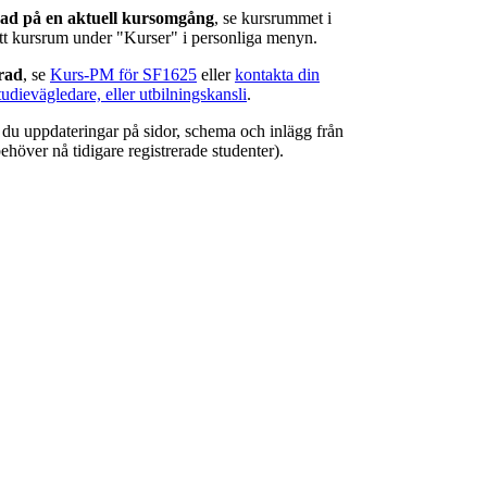
rad på en aktuell kursomgång
, se kursrummet i
ätt kursrum under "Kurser" i personliga menyn.
erad
, se
Kurs-PM för SF1625
eller
kontakta din
tudievägledare, eller utbilningskansli
.
r du uppdateringar på sidor, schema och inlägg från
ehöver nå tidigare registrerade studenter).