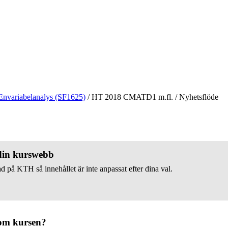
Envariabelanalys (SF1625)
/
HT 2018 CMATD1 m.fl.
/
Nyhetsflöde
 din kurswebb
d på KTH så innehållet är inte anpassat efter dina val.
om kursen?