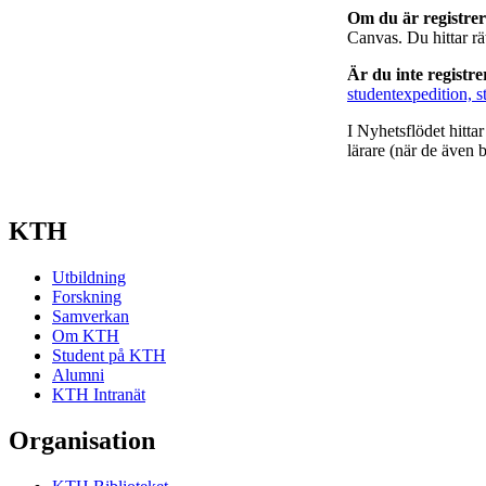
Om du är registre
Canvas. Du hittar r
Är du inte registr
studentexpedition, s
I Nyhetsflödet hitta
lärare (när de även b
KTH
Utbildning
Forskning
Samverkan
Om KTH
Student på KTH
Alumni
KTH Intranät
Organisation