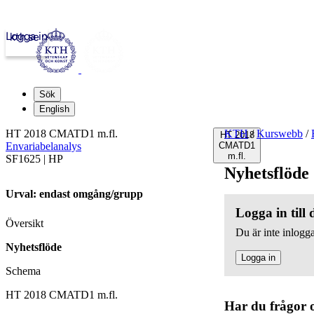
Logga in
kth.se
Sök
English
HT 2018 CMATD1 m.fl.
KTH
/
Kurswebb
/
HT 2018
Envariabelanalys
CMATD1
m.fl.
SF1625 | HP
Nyhetsflöde
Urval: endast omgång/grupp
Logga in till
Översikt
Du är inte inlogga
Nyhetsflöde
Logga in
Schema
HT 2018 CMATD1 m.fl.
Har du frågor 