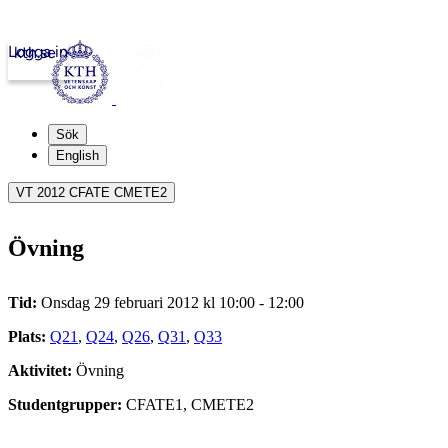
Logga in
kth.se
Sök
English
VT 2012 CFATE CMETE2
Övning
Tid:
Onsdag 29 februari 2012 kl 10:00 - 12:00
Plats:
Q21
,
Q24
,
Q26
,
Q31
,
Q33
Aktivitet:
Övning
Studentgrupper:
CFATE1, CMETE2