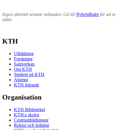
Ingen aktivitet senaste månaden. Gå till
Nyhetsflödet
för att se
äldre.
KTH
Utbildning
Forskning
Samverkan
Om KTH
Student på KTH
Alumni
KTH Intranät
Organisation
KTH Biblioteket
KTH:s skolor
Centrumbildningar
Rektor och ledning