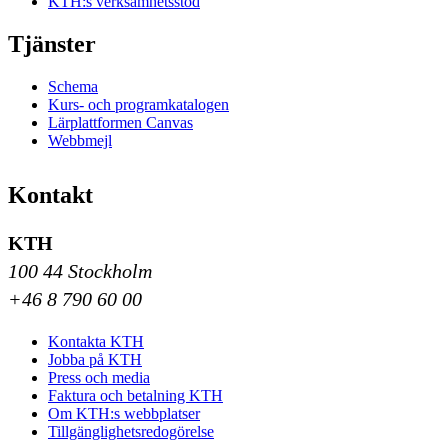
KTH:s verksamhetsstöd
Tjänster
Schema
Kurs- och programkatalogen
Lärplattformen Canvas
Webbmejl
Kontakt
KTH
100 44 Stockholm
+46 8 790 60 00
Kontakta KTH
Jobba på KTH
Press och media
Faktura och betalning KTH
Om KTH:s webbplatser
Tillgänglighetsredogörelse