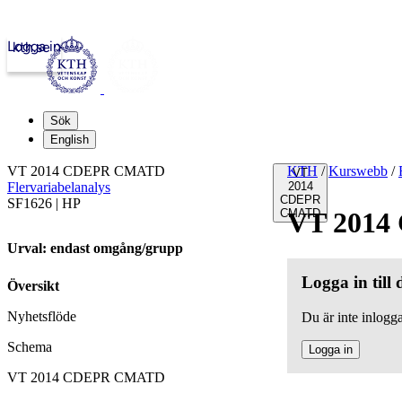
Logga in
kth.se
Sök
English
VT 2014 CDEPR CMATD
KTH
/
Kurswebb
/
VT
Flervariabelanalys
2014
CDEPR
SF1626 | HP
CMATD
VT 201
Urval: endast omgång/grupp
Logga in till
Översikt
Nyhetsflöde
Du är inte inlogga
Schema
Logga in
VT 2014 CDEPR CMATD