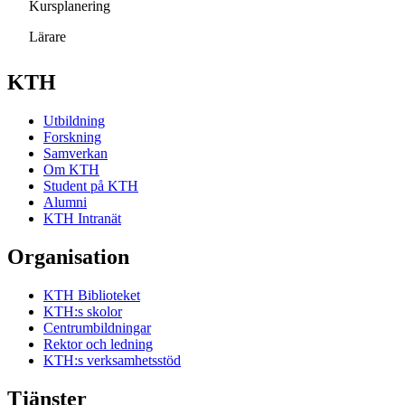
Kursplanering
Lärare
KTH
Utbildning
Forskning
Samverkan
Om KTH
Student på KTH
Alumni
KTH Intranät
Organisation
KTH Biblioteket
KTH:s skolor
Centrumbildningar
Rektor och ledning
KTH:s verksamhetsstöd
Tjänster