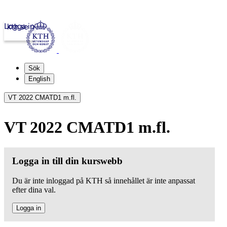
Logga in
kth.se
Sök
English
VT 2022 CMATD1 m.fl.
VT 2022 CMATD1 m.fl.
Logga in till din kurswebb
Du är inte inloggad på KTH så innehållet är inte anpassat
efter dina val.
Logga in