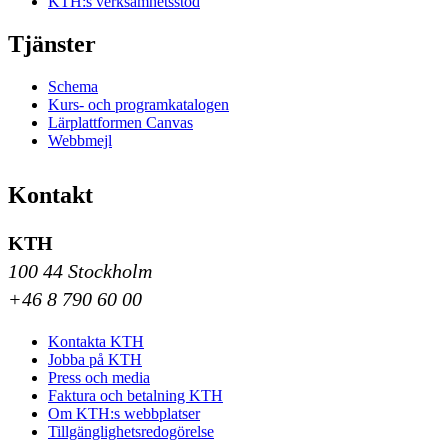
KTH:s verksamhetsstöd
Tjänster
Schema
Kurs- och programkatalogen
Lärplattformen Canvas
Webbmejl
Kontakt
KTH
100 44 Stockholm
+46 8 790 60 00
Kontakta KTH
Jobba på KTH
Press och media
Faktura och betalning KTH
Om KTH:s webbplatser
Tillgänglighetsredogörelse