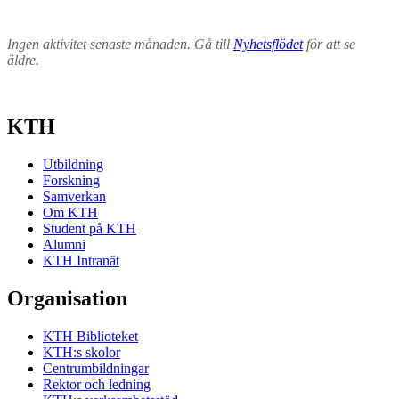
Ingen aktivitet senaste månaden. Gå till
Nyhetsflödet
för att se
äldre.
KTH
Utbildning
Forskning
Samverkan
Om KTH
Student på KTH
Alumni
KTH Intranät
Organisation
KTH Biblioteket
KTH:s skolor
Centrumbildningar
Rektor och ledning