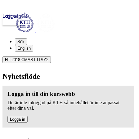
Logga in
kth.se
Sök
English
HT 2018 CMAST ITSY2
Nyhetsflöde
Logga in till din kurswebb
Du är inte inloggad på KTH så innehållet är inte anpassat
efter dina val.
Logga in