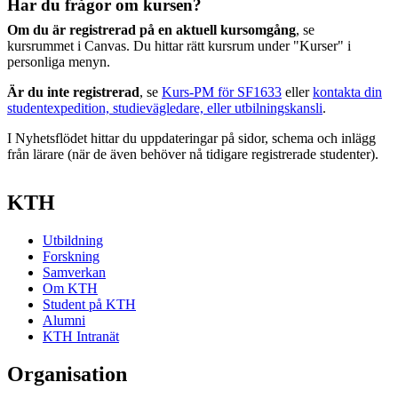
Har du frågor om kursen?
Om du är registrerad på en aktuell kursomgång
, se
kursrummet i Canvas. Du hittar rätt kursrum under "Kurser" i
personliga menyn.
Är du inte registrerad
, se
Kurs-PM för SF1633
eller
kontakta din
studentexpedition, studievägledare, eller utbilningskansli
.
I Nyhetsflödet hittar du uppdateringar på sidor, schema och inlägg
från lärare (när de även behöver nå tidigare registrerade studenter).
KTH
Utbildning
Forskning
Samverkan
Om KTH
Student på KTH
Alumni
KTH Intranät
Organisation