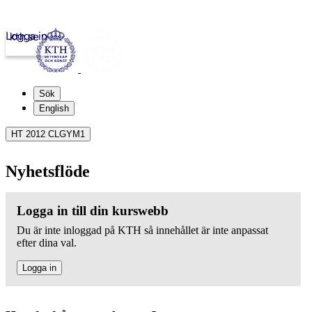
Logga in
kth.se
Sök
English
HT 2012 CLGYM1
Nyhetsflöde
Logga in till din kurswebb
Du är inte inloggad på KTH så innehållet är inte anpassat
efter dina val.
Logga in