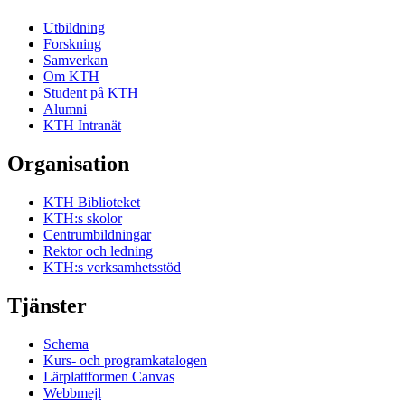
Utbildning
Forskning
Samverkan
Om KTH
Student på KTH
Alumni
KTH Intranät
Organisation
KTH Biblioteket
KTH:s skolor
Centrumbildningar
Rektor och ledning
KTH:s verksamhetsstöd
Tjänster
Schema
Kurs- och programkatalogen
Lärplattformen Canvas
Webbmejl