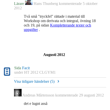
Lärare
Hans Thunberg
kommenterade
5 oktober
2012
Två små "tryckfel" rättade i material till
Workshop om derivata och integral, övning 18
och 19, på sidan
Kompletterande texter och
uppgifter
.
Augusti 2012
Sida
Facit
under
HT 2012 CLGYM1
Visa tidigare händelser (
5
)
Andreas Mårtensson
kommenterade
29 augusti 2012
det e lugnt asså