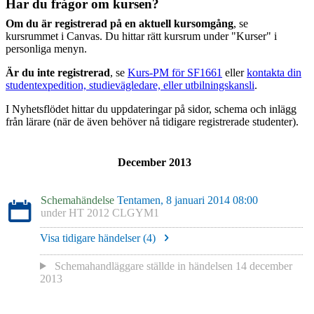
Har du frågor om kursen?
Om du är registrerad på en aktuell kursomgång
, se
kursrummet i Canvas. Du hittar rätt kursrum under "Kurser" i
personliga menyn.
Är du inte registrerad
, se
Kurs-PM för SF1661
eller
kontakta din
studentexpedition, studievägledare, eller utbilningskansli
.
I Nyhetsflödet hittar du uppdateringar på sidor, schema och inlägg
från lärare (när de även behöver nå tidigare registrerade studenter).
December 2013
Schemahändelse
Tentamen, 8 januari 2014 08:00
under
HT 2012 CLGYM1
Visa tidigare händelser (
4
)
Schemahandläggare
ställde in händelsen
14 december
2013