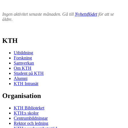
Ingen aktivitet senaste månaden. Gå till
Nyhetsflödet
för att se
äldre.
KTH
Utbildning
Forskning
Samverkan
Om KTH
Student på KTH
Alumni
KTH Intranät
Organisation
KTH Biblioteket
KTH:s skolor
Centrumbildningar
Rektor och ledning