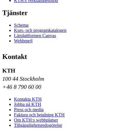
KTH:s verksamhetsstöd
Tjänster
Schema
Kurs- och programkatalogen
Lärplattformen Canvas
Webbmejl
Kontakt
KTH
100 44 Stockholm
+46 8 790 60 00
Kontakta KTH
Jobba på KTH
Press och media
Faktura och betalning KTH
Om KTH:s webbplatser
Tillgänglighetsredogörelse