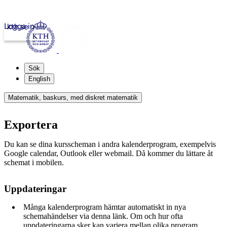
Logga in
kth.se
Sök
English
Matematik, baskurs, med diskret matematik
Exportera
Du kan se dina kursscheman i andra kalenderprogram, exempelvis
Google calendar, Outlook eller webmail. Då kommer du lättare åt
schemat i mobilen.
Uppdateringar
Många kalenderprogram hämtar automatiskt in nya
schemahändelser via denna länk. Om och hur ofta
uppdateringarna sker kan variera mellan olika program.