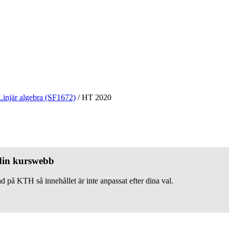
Linjär algebra (SF1672)
/
HT 2020
 din kurswebb
d på KTH så innehållet är inte anpassat efter dina val.