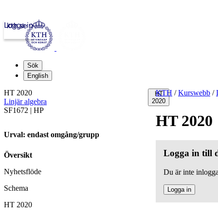
Logga in
kth.se
Sök
English
HT 2020
KTH
/
Kurswebb
/
HT
Linjär algebra
2020
SF1672 | HP
HT 2020
Urval: endast omgång/grupp
Logga in till
Översikt
Nyhetsflöde
Du är inte inlogga
Schema
Logga in
HT 2020