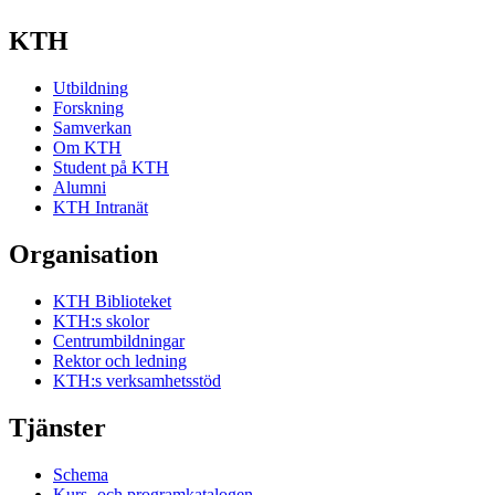
KTH
Utbildning
Forskning
Samverkan
Om KTH
Student på KTH
Alumni
KTH Intranät
Organisation
KTH Biblioteket
KTH:s skolor
Centrumbildningar
Rektor och ledning
KTH:s verksamhetsstöd
Tjänster
Schema
Kurs- och programkatalogen