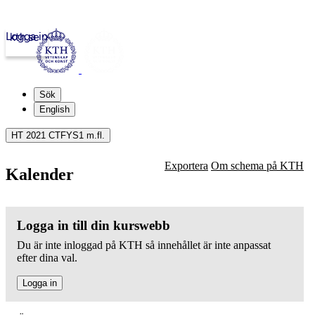
Logga in
kth.se
Sök
English
HT 2021 CTFYS1 m.fl.
Exportera
Om schema på KTH
Kalender
Logga in till din kurswebb
Du är inte inloggad på KTH så innehållet är inte anpassat
efter dina val.
Logga in