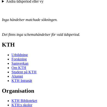
Ändra tidsperiod eller vy
Inga händelser matchade sökningen.
Det finns inga schemahändelser för vald tidsperiod.
KTH
Utbildning
Forskning
Samverkan
Om KTH
Student på KTH
Alumni
KTH Intranät
Organisation
KTH Biblioteket
KTH:s skolor