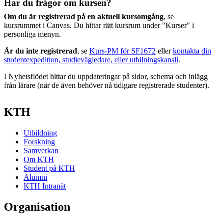
Har du frågor om kursen?
Om du är registrerad på en aktuell kursomgång
, se
kursrummet i Canvas. Du hittar rätt kursrum under "Kurser" i
personliga menyn.
Är du inte registrerad
, se
Kurs-PM för SF1672
eller
kontakta din
studentexpedition, studievägledare, eller utbilningskansli
.
I Nyhetsflödet hittar du uppdateringar på sidor, schema och inlägg
från lärare (när de även behöver nå tidigare registrerade studenter).
KTH
Utbildning
Forskning
Samverkan
Om KTH
Student på KTH
Alumni
KTH Intranät
Organisation