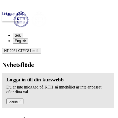
Logga in
kth.se
Sök
English
HT 2021 CTFYS1 m.fl.
Nyhetsflöde
Logga in till din kurswebb
Du är inte inloggad på KTH så innehållet är inte anpassat
efter dina val.
Logga in