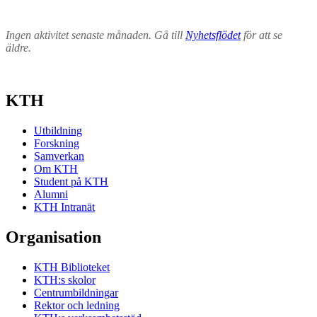
Ingen aktivitet senaste månaden. Gå till
Nyhetsflödet
för att se
äldre.
KTH
Utbildning
Forskning
Samverkan
Om KTH
Student på KTH
Alumni
KTH Intranät
Organisation
KTH Biblioteket
KTH:s skolor
Centrumbildningar
Rektor och ledning