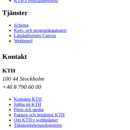
KTH:s verksamhetsstöd
Tjänster
Schema
Kurs- och programkatalogen
Lärplattformen Canvas
Webbmejl
Kontakt
KTH
100 44 Stockholm
+46 8 790 60 00
Kontakta KTH
Jobba på KTH
Press och media
Faktura och betalning KTH
Om KTH:s webbplatser
Tillgänglighetsredogörelse