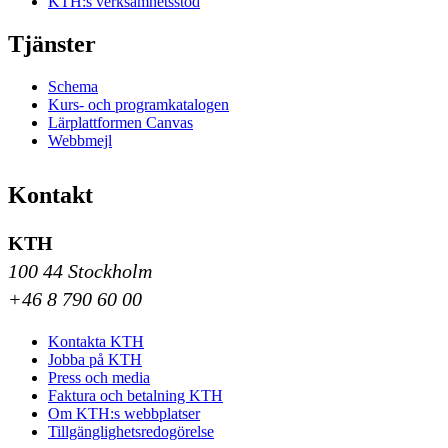
KTH:s verksamhetsstöd
Tjänster
Schema
Kurs- och programkatalogen
Lärplattformen Canvas
Webbmejl
Kontakt
KTH
100 44 Stockholm
+46 8 790 60 00
Kontakta KTH
Jobba på KTH
Press och media
Faktura och betalning KTH
Om KTH:s webbplatser
Tillgänglighetsredogörelse