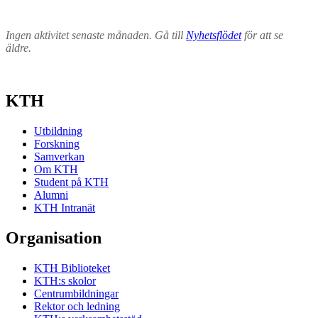
Ingen aktivitet senaste månaden. Gå till
Nyhetsflödet
för att se
äldre.
KTH
Utbildning
Forskning
Samverkan
Om KTH
Student på KTH
Alumni
KTH Intranät
Organisation
KTH Biblioteket
KTH:s skolor
Centrumbildningar
Rektor och ledning