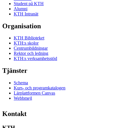
Student på KTH
Alumni
KTH Intranät
Organisation
KTH Biblioteket
KTH:s skolor
Centrumbildningar
Rektor och ledning
KTH:s verksamhetsstöd
Tjänster
Schema
Kurs- och programkatalogen
Lärplattformen Canvas
Webbmejl
Kontakt
KTH