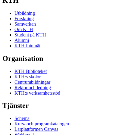
KTH
Utbildning
Forskning
Samverkan
Om KTH
Student på KTH
Alumni
KTH Intranät
Organisation
KTH Biblioteket
KTH:s skolor
Centrumbildningar
Rektor och ledning
KTH:s verksamhetsstöd
Tjänster
Schema
Kurs- och programkatalogen
Lärplattformen Canvas
Webbmejl