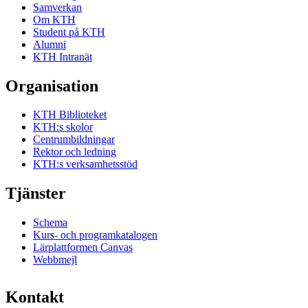
Samverkan
Om KTH
Student på KTH
Alumni
KTH Intranät
Organisation
KTH Biblioteket
KTH:s skolor
Centrumbildningar
Rektor och ledning
KTH:s verksamhetsstöd
Tjänster
Schema
Kurs- och programkatalogen
Lärplattformen Canvas
Webbmejl
Kontakt