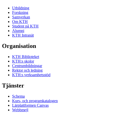
Utbildning
Forskning
Samverkan
Om KTH
Student på KTH
Alumni
KTH Intranät
Organisation
KTH Biblioteket
KTH:s skolor
Centrumbildningar
Rektor och ledning
KTH:s verksamhetsstöd
Tjänster
Schema
Kurs- och programkatalogen
Lärplattformen Canvas
Webbmejl