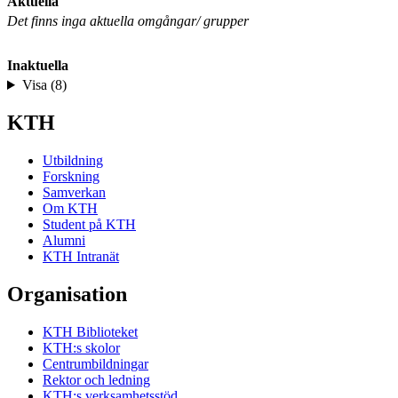
Aktuella
Det finns inga aktuella omgångar/ grupper
Inaktuella
Visa (8)
KTH
Utbildning
Forskning
Samverkan
Om KTH
Student på KTH
Alumni
KTH Intranät
Organisation
KTH Biblioteket
KTH:s skolor
Centrumbildningar
Rektor och ledning
KTH:s verksamhetsstöd