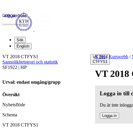
Logga in
kth.se
Sök
English
VT 2018 CTFYS1
KTH
/
Kurswebb
/
VT 2018
Sannolikhetsteori och statistik
CTFYS1
SF1922 | HP
VT 2018
Urval: endast omgång/grupp
Logga in till
Översikt
Nyhetsflöde
Du är inte inlogga
Schema
Logga in
VT 2018 CTFYS1