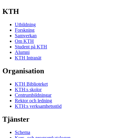
KTH
Utbildning
Forskning
Samverkan
Om KTH
Student på KTH
Alumni
KTH Intranät
Organisation
KTH Biblioteket
KTH:s skolor
Centrumbildningar
Rektor och ledning
KTH:s verksamhetsstöd
Tjänster
Schema
Kurs- och programkatalogen