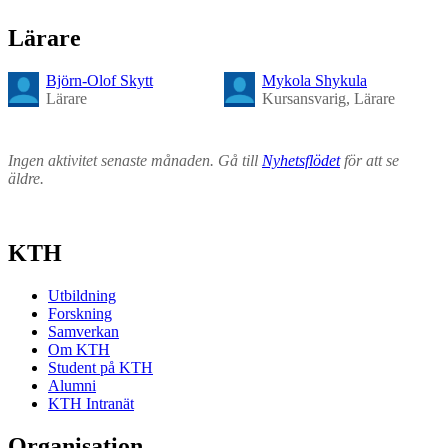
Lärare
Björn-Olof Skytt
Mykola Shykula
Lärare
Kursansvarig, Lärare
Ingen aktivitet senaste månaden. Gå till
Nyhetsflödet
för att se
äldre.
KTH
Utbildning
Forskning
Samverkan
Om KTH
Student på KTH
Alumni
KTH Intranät
Organisation