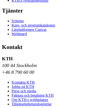
KTH:s verksamhetsstöd
Tjänster
Schema
Kurs- och programkatalogen
Lärplattformen Canvas
Webbmejl
Kontakt
KTH
100 44 Stockholm
+46 8 790 60 00
Kontakta KTH
Jobba på KTH
Press och media
Faktura och betalning KTH
Om KTH:s webbplatser
Tillgänglighetsredogörelse