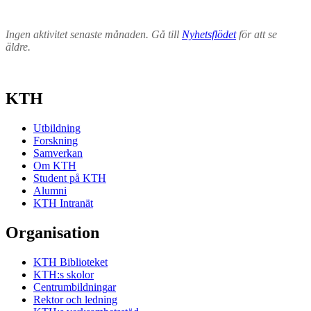
Ingen aktivitet senaste månaden. Gå till
Nyhetsflödet
för att se
äldre.
KTH
Utbildning
Forskning
Samverkan
Om KTH
Student på KTH
Alumni
KTH Intranät
Organisation
KTH Biblioteket
KTH:s skolor
Centrumbildningar
Rektor och ledning