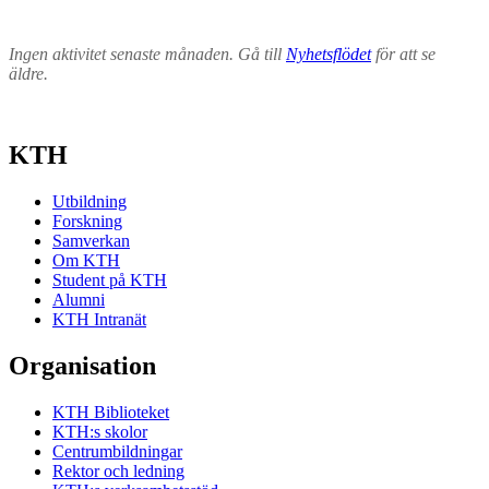
Ingen aktivitet senaste månaden. Gå till
Nyhetsflödet
för att se
äldre.
KTH
Utbildning
Forskning
Samverkan
Om KTH
Student på KTH
Alumni
KTH Intranät
Organisation
KTH Biblioteket
KTH:s skolor
Centrumbildningar
Rektor och ledning