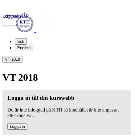
Logga in
kth.se
Sök
English
VT 2018
VT 2018
Logga in till din kurswebb
Du är inte inloggad på KTH så innehållet är inte anpassat
efter dina val.
Logga in