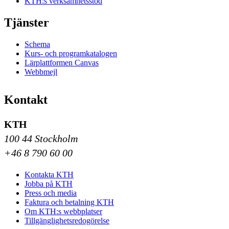
KTH:s verksamhetsstöd
Tjänster
Schema
Kurs- och programkatalogen
Lärplattformen Canvas
Webbmejl
Kontakt
KTH
100 44 Stockholm
+46 8 790 60 00
Kontakta KTH
Jobba på KTH
Press och media
Faktura och betalning KTH
Om KTH:s webbplatser
Tillgänglighetsredogörelse