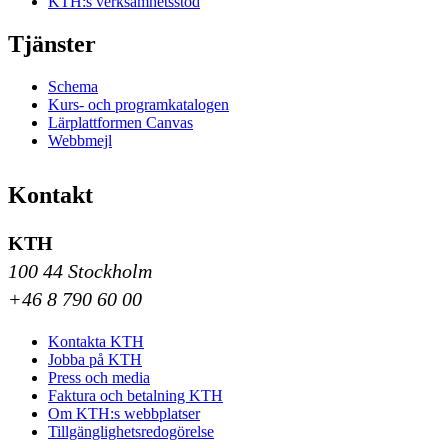
KTH:s verksamhetsstöd
Tjänster
Schema
Kurs- och programkatalogen
Lärplattformen Canvas
Webbmejl
Kontakt
KTH
100 44 Stockholm
+46 8 790 60 00
Kontakta KTH
Jobba på KTH
Press och media
Faktura och betalning KTH
Om KTH:s webbplatser
Tillgänglighetsredogörelse