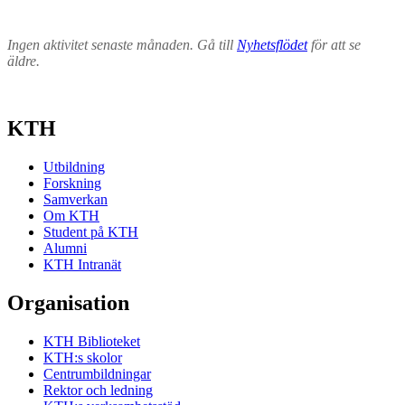
Ingen aktivitet senaste månaden. Gå till
Nyhetsflödet
för att se
äldre.
KTH
Utbildning
Forskning
Samverkan
Om KTH
Student på KTH
Alumni
KTH Intranät
Organisation
KTH Biblioteket
KTH:s skolor
Centrumbildningar
Rektor och ledning