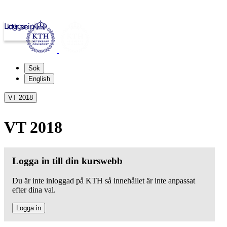
Logga in
kth.se
Sök
English
VT 2018
VT 2018
Logga in till din kurswebb
Du är inte inloggad på KTH så innehållet är inte anpassat
efter dina val.
Logga in