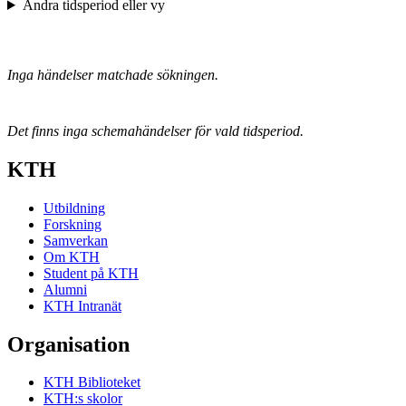
Ändra tidsperiod eller vy
Inga händelser matchade sökningen.
Det finns inga schemahändelser för vald tidsperiod.
KTH
Utbildning
Forskning
Samverkan
Om KTH
Student på KTH
Alumni
KTH Intranät
Organisation
KTH Biblioteket
KTH:s skolor