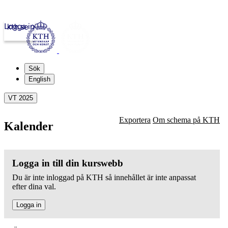
Logga in
kth.se
Sök
English
VT 2025
Exportera
Om schema på KTH
Kalender
Logga in till din kurswebb
Du är inte inloggad på KTH så innehållet är inte anpassat
efter dina val.
Logga in