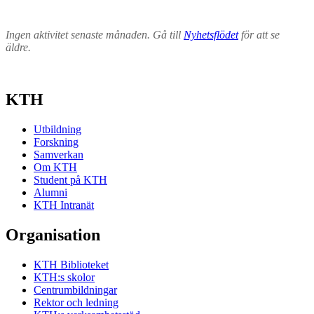
Ingen aktivitet senaste månaden. Gå till
Nyhetsflödet
för att se
äldre.
KTH
Utbildning
Forskning
Samverkan
Om KTH
Student på KTH
Alumni
KTH Intranät
Organisation
KTH Biblioteket
KTH:s skolor
Centrumbildningar
Rektor och ledning