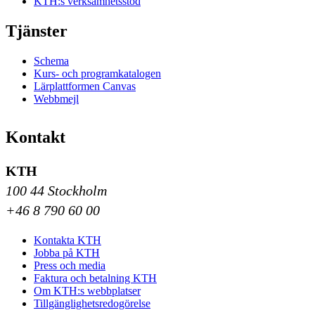
KTH:s verksamhetsstöd
Tjänster
Schema
Kurs- och programkatalogen
Lärplattformen Canvas
Webbmejl
Kontakt
KTH
100 44 Stockholm
+46 8 790 60 00
Kontakta KTH
Jobba på KTH
Press och media
Faktura och betalning KTH
Om KTH:s webbplatser
Tillgänglighetsredogörelse