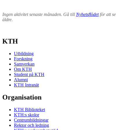
Ingen aktivitet senaste månaden. Gå till
Nyhetsflödet
för att se
äldre.
KTH
Utbildning
Forskning
Samverkan
Om KTH
Student på KTH
Alumni
KTH Intranät
Organisation
KTH Biblioteket
KTH:s skolor
Centrumbildningar
Rektor och ledning