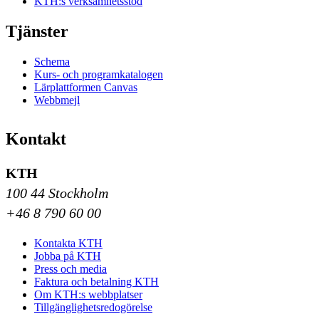
KTH:s verksamhetsstöd
Tjänster
Schema
Kurs- och programkatalogen
Lärplattformen Canvas
Webbmejl
Kontakt
KTH
100 44 Stockholm
+46 8 790 60 00
Kontakta KTH
Jobba på KTH
Press och media
Faktura och betalning KTH
Om KTH:s webbplatser
Tillgänglighetsredogörelse