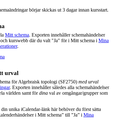
hemaändringar börjar skickas ut 3 dagar innan kursstart.
ma
ela
Mitt schema
. Exporten innehåller schemahändelser
 och kurswebb där du valt "Ja" för i Mitt schema i
Mina
erationer
.
ema
t urval
chema för Algebraisk topologi (SF2750)
med urval
ingar
. Exporten innehåller således alla schemahändelser
ela världen samt för
dina
val av omgångar/grupper som
ill din unika iCalendar-länk här behöver du först sätta
lenderhändelser i Mitt schema” till ”Ja” i
Mina