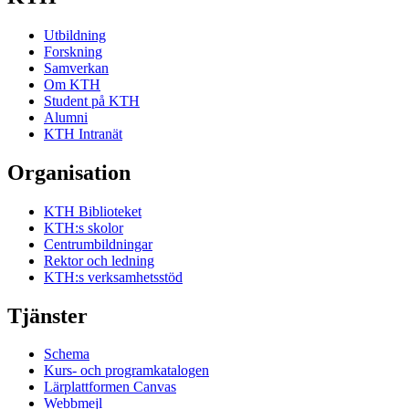
Utbildning
Forskning
Samverkan
Om KTH
Student på KTH
Alumni
KTH Intranät
Organisation
KTH Biblioteket
KTH:s skolor
Centrumbildningar
Rektor och ledning
KTH:s verksamhetsstöd
Tjänster
Schema
Kurs- och programkatalogen
Lärplattformen Canvas
Webbmejl