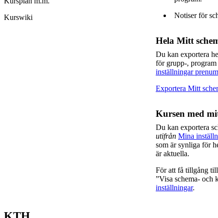
Kursplan m.m.
Notiser för sc
Kurswiki
Hela Mitt sche
Du kan exportera h
för grupp-, program
inställningar prenum
Exportera Mitt sch
Kursen med mit
Du kan exportera s
utifrån
Mina inställn
som är synliga för h
är aktuella.
För att få tillgång t
”Visa schema- och ka
inställningar
.
KTH