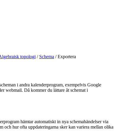
Algebraisk topologi
/
Schema
/
Exportera
sscheman i andra kalenderprogram, exempelvis Google
ller webmail. Då kommer du lättare åt schemat i
rprogram hämtar automatiskt in nya schemahändelser via
m och hur ofta uppdateringarna sker kan variera mellan olika