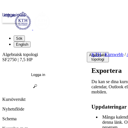
Logga in
kth.se
Sök
English
Algebraisk topologi
KTH
/
Kurswebb
/
Algebraisk
SF2750 | 7,5 HP
topologi
Exportera
Logga in
Du kan se dina kur
calendar, Outlook e
mobilen.
Kursöversikt
Uppdateringar
Nyhetsflöde
Många kalende
Schema
denna länk. O
program.