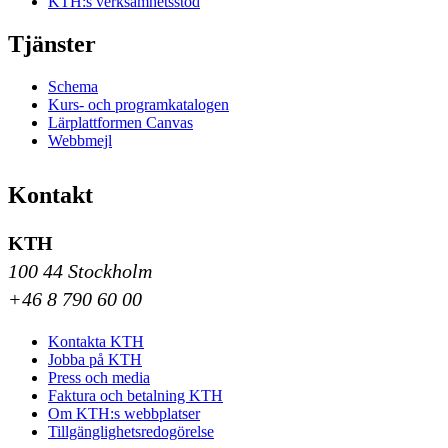
KTH:s verksamhetsstöd
Tjänster
Schema
Kurs- och programkatalogen
Lärplattformen Canvas
Webbmejl
Kontakt
KTH
100 44 Stockholm
+46 8 790 60 00
Kontakta KTH
Jobba på KTH
Press och media
Faktura och betalning KTH
Om KTH:s webbplatser
Tillgänglighetsredogörelse