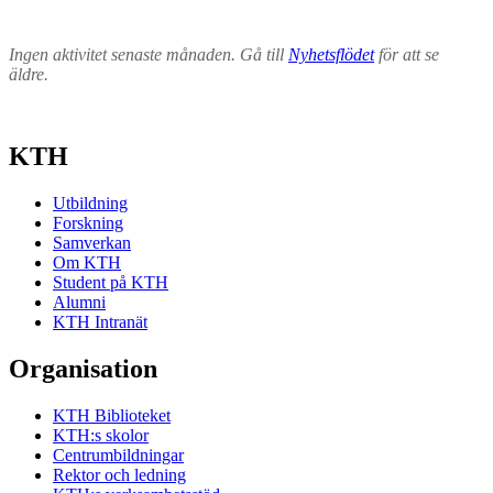
Ingen aktivitet senaste månaden. Gå till
Nyhetsflödet
för att se
äldre.
KTH
Utbildning
Forskning
Samverkan
Om KTH
Student på KTH
Alumni
KTH Intranät
Organisation
KTH Biblioteket
KTH:s skolor
Centrumbildningar
Rektor och ledning