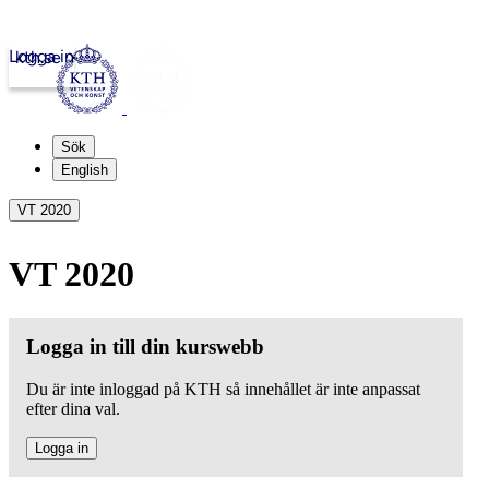
Logga in
kth.se
Sök
English
VT 2020
VT 2020
Logga in till din kurswebb
Du är inte inloggad på KTH så innehållet är inte anpassat
efter dina val.
Logga in