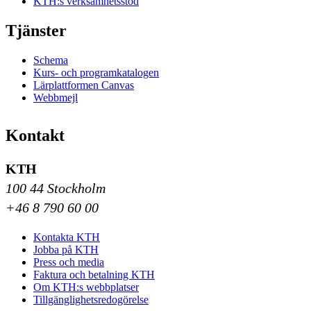
KTH:s verksamhetsstöd
Tjänster
Schema
Kurs- och programkatalogen
Lärplattformen Canvas
Webbmejl
Kontakt
KTH
100 44 Stockholm
+46 8 790 60 00
Kontakta KTH
Jobba på KTH
Press och media
Faktura och betalning KTH
Om KTH:s webbplatser
Tillgänglighetsredogörelse