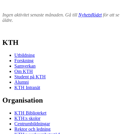
Ingen aktivitet senaste månaden. Gå till
Nyhetsflödet
för att se
äldre.
KTH
Utbildning
Forskning
Samverkan
Om KTH
Student på KTH
Alumni
KTH Intranät
Organisation
KTH Biblioteket
KTH:s skolor
Centrumbildningar
Rektor och ledning