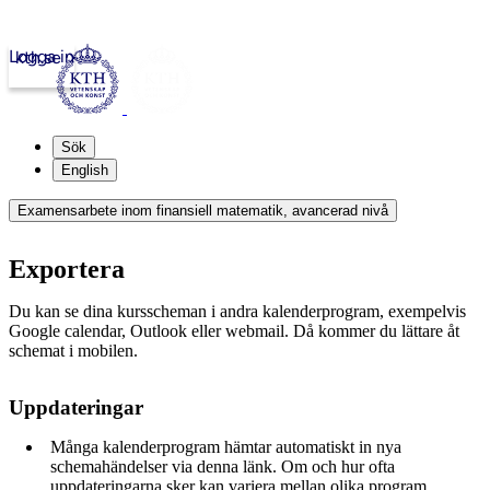
Logga in
kth.se
Sök
English
Examensarbete inom finansiell matematik, avancerad nivå
Exportera
Du kan se dina kursscheman i andra kalenderprogram, exempelvis
Google calendar, Outlook eller webmail. Då kommer du lättare åt
schemat i mobilen.
Uppdateringar
Många kalenderprogram hämtar automatiskt in nya
schemahändelser via denna länk. Om och hur ofta
uppdateringarna sker kan variera mellan olika program.