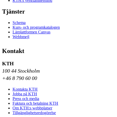
KTH:s verksamhetsstöd
Tjänster
Schema
Kurs- och programkatalogen
Lärplattformen Canvas
Webbmejl
Kontakt
KTH
100 44 Stockholm
+46 8 790 60 00
Kontakta KTH
Jobba på KTH
Press och media
Faktura och betalning KTH
Om KTH:s webbplatser
Tillgänglighetsredogörelse