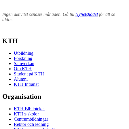
Ingen aktivitet senaste månaden. Gå till
Nyhetsflödet
för att se
äldre.
KTH
Utbildning
Forskning
Samverkan
Om KTH
Student på KTH
Alumni
KTH Intranät
Organisation
KTH Biblioteket
KTH:s skolor
Centrumbildningar
Rektor och ledning