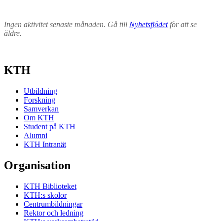
Ingen aktivitet senaste månaden. Gå till
Nyhetsflödet
för att se
äldre.
KTH
Utbildning
Forskning
Samverkan
Om KTH
Student på KTH
Alumni
KTH Intranät
Organisation
KTH Biblioteket
KTH:s skolor
Centrumbildningar
Rektor och ledning