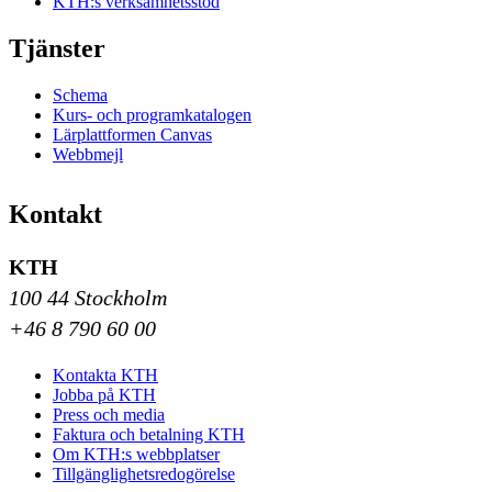
KTH:s verksamhetsstöd
Tjänster
Schema
Kurs- och programkatalogen
Lärplattformen Canvas
Webbmejl
Kontakt
KTH
100 44 Stockholm
+46 8 790 60 00
Kontakta KTH
Jobba på KTH
Press och media
Faktura och betalning KTH
Om KTH:s webbplatser
Tillgänglighetsredogörelse