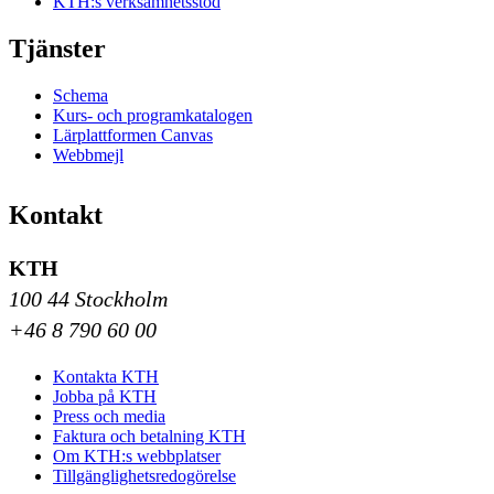
KTH:s verksamhetsstöd
Tjänster
Schema
Kurs- och programkatalogen
Lärplattformen Canvas
Webbmejl
Kontakt
KTH
100 44 Stockholm
+46 8 790 60 00
Kontakta KTH
Jobba på KTH
Press och media
Faktura och betalning KTH
Om KTH:s webbplatser
Tillgänglighetsredogörelse