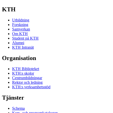
KTH
Utbildning
Forskning
Samverkan
Om KTH
Student på KTH
Alumni
KTH Intranät
Organisation
KTH Biblioteket
KTH:s skolor
Centrumbildningar
Rektor och ledning
KTH:s verksamhetsstöd
Tjänster
Schema
Kurs- och programkatalogen