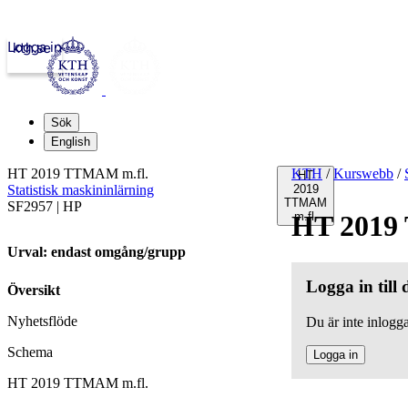
Logga in
kth.se
Sök
English
HT 2019 TTMAM m.fl.
KTH
/
Kurswebb
/
HT
Statistisk maskininlärning
2019
TTMAM
SF2957 | HP
HT 2019
m.fl.
Urval: endast omgång/grupp
Logga in till
Översikt
Nyhetsflöde
Du är inte inlogga
Schema
Logga in
HT 2019 TTMAM m.fl.