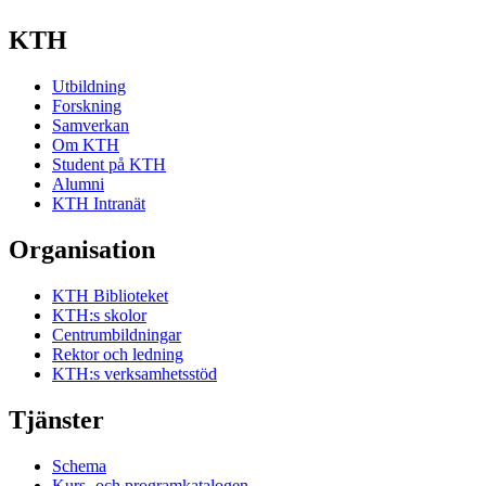
KTH
Utbildning
Forskning
Samverkan
Om KTH
Student på KTH
Alumni
KTH Intranät
Organisation
KTH Biblioteket
KTH:s skolor
Centrumbildningar
Rektor och ledning
KTH:s verksamhetsstöd
Tjänster
Schema
Kurs- och programkatalogen