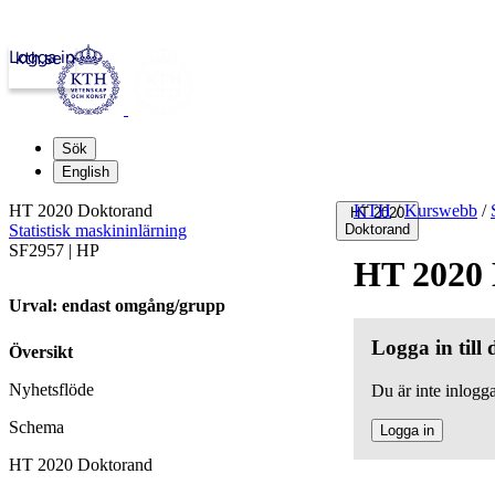
Logga in
kth.se
Sök
English
HT 2020 Doktorand
KTH
/
Kurswebb
/
HT 2020
Statistisk maskininlärning
Doktorand
SF2957 | HP
HT 2020
Urval: endast omgång/grupp
Logga in till
Översikt
Nyhetsflöde
Du är inte inlogga
Schema
Logga in
HT 2020 Doktorand