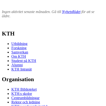
Ingen aktivitet senaste månaden. Gå till
Nyhetsflödet
för att se
äldre.
KTH
Utbildning
Forskning
Samverkan
Om KTH
Student på KTH
Alumni
KTH Intranät
Organisation
KTH Biblioteket
KTH:s skolor
Centrumbildningar
Rektor och ledning