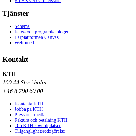
KTH:s verksamhetsstöd
Tjänster
Schema
Kurs- och programkatalogen
Lärplattformen Canvas
Webbmejl
Kontakt
KTH
100 44 Stockholm
+46 8 790 60 00
Kontakta KTH
Jobba på KTH
Press och media
Faktura och betalning KTH
Om KTH:s webbplatser
Tillgänglighetsredogörelse