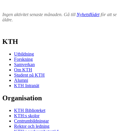
Ingen aktivitet senaste månaden. Gå till
Nyhetsflödet
för att se
äldre.
KTH
Utbildning
Forskning
Samverkan
Om KTH
Student på KTH
Alumni
KTH Intranät
Organisation
KTH Biblioteket
KTH:s skolor
Centrumbildningar
Rektor och ledning