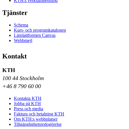
KTH:s verksamhetsstöd
Tjänster
Schema
Kurs- och programkatalogen
Lärplattformen Canvas
Webbmejl
Kontakt
KTH
100 44 Stockholm
+46 8 790 60 00
Kontakta KTH
Jobba på KTH
Press och media
Faktura och betalning KTH
Om KTH:s webbplatser
Tillgänglighetsredogörelse