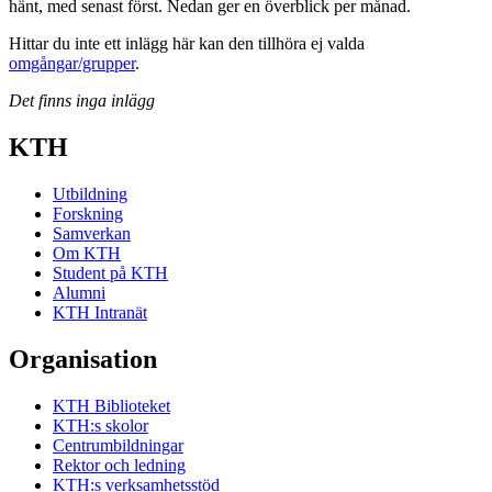
hänt, med senast först. Nedan ger en överblick per månad.
Hittar du inte ett inlägg här kan den tillhöra ej valda
omgångar/grupper
.
Det finns inga inlägg
KTH
Utbildning
Forskning
Samverkan
Om KTH
Student på KTH
Alumni
KTH Intranät
Organisation
KTH Biblioteket
KTH:s skolor
Centrumbildningar
Rektor och ledning
KTH:s verksamhetsstöd