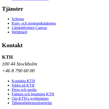
Tjänster
Schema
Kurs- och programkatalogen
Lärplattformen Canvas
Webbmejl
Kontakt
KTH
100 44 Stockholm
+46 8 790 60 00
Kontakta KTH
Jobba på KTH
Press och media
Faktura och betalning KTH
Om KTH:s webbplatser
Tillgänglighetsredogörelse