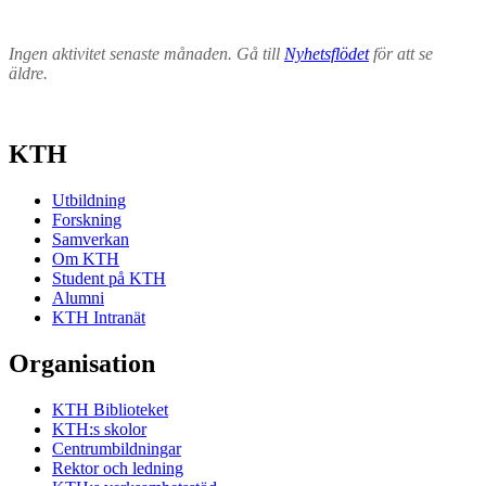
Ingen aktivitet senaste månaden. Gå till
Nyhetsflödet
för att se
äldre.
KTH
Utbildning
Forskning
Samverkan
Om KTH
Student på KTH
Alumni
KTH Intranät
Organisation
KTH Biblioteket
KTH:s skolor
Centrumbildningar
Rektor och ledning