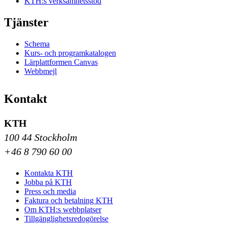
KTH:s verksamhetsstöd
Tjänster
Schema
Kurs- och programkatalogen
Lärplattformen Canvas
Webbmejl
Kontakt
KTH
100 44 Stockholm
+46 8 790 60 00
Kontakta KTH
Jobba på KTH
Press och media
Faktura och betalning KTH
Om KTH:s webbplatser
Tillgänglighetsredogörelse