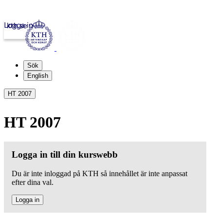
Logga in
kth.se
Sök
English
HT 2007
HT 2007
Logga in till din kurswebb
Du är inte inloggad på KTH så innehållet är inte anpassat
efter dina val.
Logga in