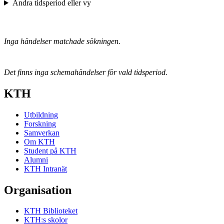
Ändra tidsperiod eller vy
Inga händelser matchade sökningen.
Det finns inga schemahändelser för vald tidsperiod.
KTH
Utbildning
Forskning
Samverkan
Om KTH
Student på KTH
Alumni
KTH Intranät
Organisation
KTH Biblioteket
KTH:s skolor