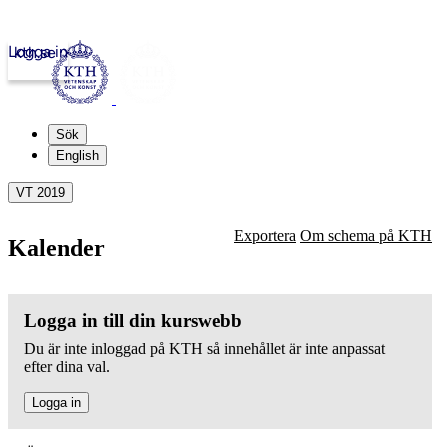
Logga in
kth.se
Sök
English
VT 2019
Exportera
Om schema på KTH
Kalender
Logga in till din kurswebb
Du är inte inloggad på KTH så innehållet är inte anpassat
efter dina val.
Logga in