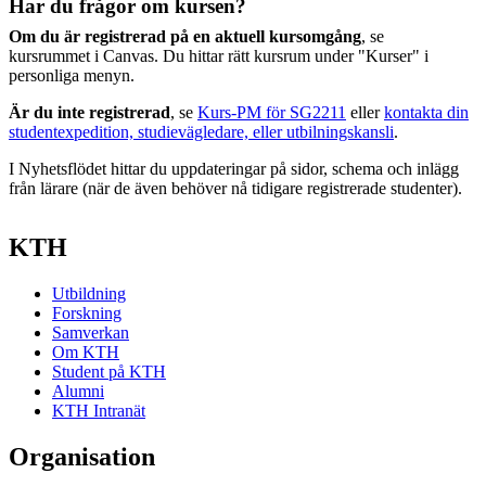
Har du frågor om kursen?
Om du är registrerad på en aktuell kursomgång
, se
kursrummet i Canvas. Du hittar rätt kursrum under "Kurser" i
personliga menyn.
Är du inte registrerad
, se
Kurs-PM för SG2211
eller
kontakta din
studentexpedition, studievägledare, eller utbilningskansli
.
I Nyhetsflödet hittar du uppdateringar på sidor, schema och inlägg
från lärare (när de även behöver nå tidigare registrerade studenter).
KTH
Utbildning
Forskning
Samverkan
Om KTH
Student på KTH
Alumni
KTH Intranät
Organisation