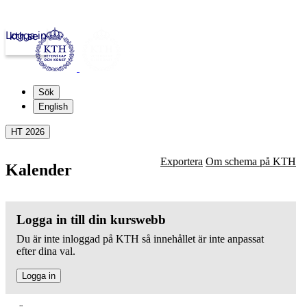
Logga in
kth.se
Sök
English
HT 2026
Exportera
Om schema på KTH
Kalender
Logga in till din kurswebb
Du är inte inloggad på KTH så innehållet är inte anpassat
efter dina val.
Logga in