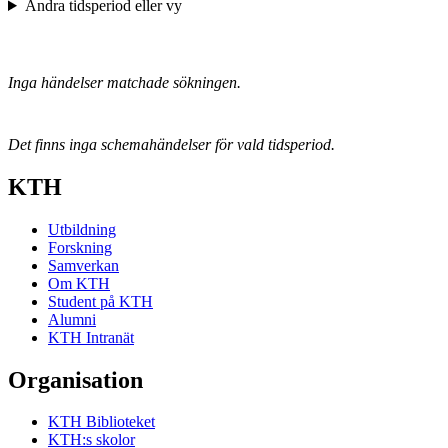
Ändra tidsperiod eller vy
Inga händelser matchade sökningen.
Det finns inga schemahändelser för vald tidsperiod.
KTH
Utbildning
Forskning
Samverkan
Om KTH
Student på KTH
Alumni
KTH Intranät
Organisation
KTH Biblioteket
KTH:s skolor