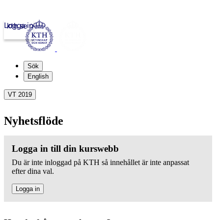
Logga in
kth.se
Sök
English
VT 2019
Nyhetsflöde
Logga in till din kurswebb
Du är inte inloggad på KTH så innehållet är inte anpassat
efter dina val.
Logga in