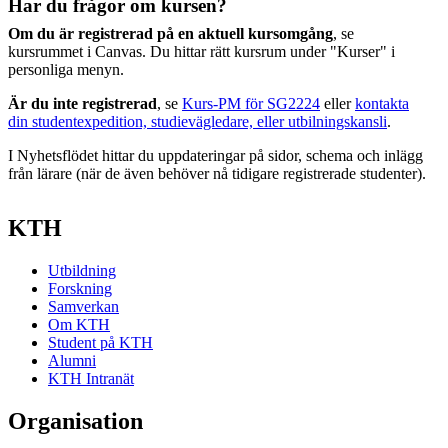
Har du frågor om kursen?
Om du är registrerad på en aktuell kursomgång
, se
kursrummet i Canvas. Du hittar rätt kursrum under "Kurser" i
personliga menyn.
Är du inte registrerad
, se
Kurs-PM för SG2224
eller
kontakta
din studentexpedition, studievägledare, eller utbilningskansli
.
I Nyhetsflödet hittar du uppdateringar på sidor, schema och inlägg
från lärare (när de även behöver nå tidigare registrerade studenter).
KTH
Utbildning
Forskning
Samverkan
Om KTH
Student på KTH
Alumni
KTH Intranät
Organisation