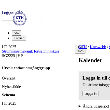
Logga in
kth.se
Sök
English
HT 2025
KTH
/
Kurswebb
/
HT
Strömningsmekanik fortsättningskurs
2025
SG2225 | HP
Kalender
Urval: endast omgång/grupp
Logga in till
Översikt
Du är inte inlogga
Nyhetsflöde
Logga in
Schema
HT 2025
Ändra tidsperiod 