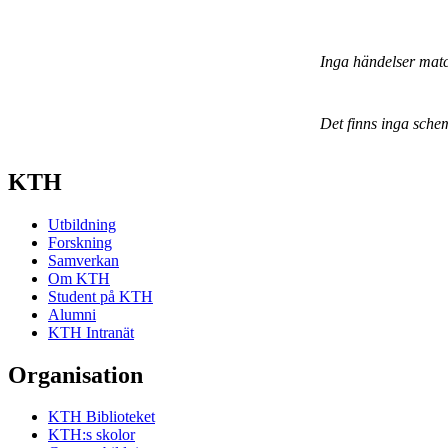
Inga händelser mat
Det finns inga sche
KTH
Utbildning
Forskning
Samverkan
Om KTH
Student på KTH
Alumni
KTH Intranät
Organisation
KTH Biblioteket
KTH:s skolor