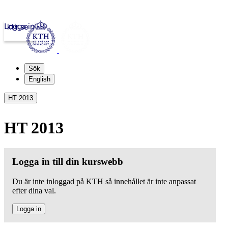
Logga in
kth.se
Sök
English
HT 2013
HT 2013
Logga in till din kurswebb
Du är inte inloggad på KTH så innehållet är inte anpassat
efter dina val.
Logga in