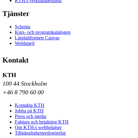
KTH:s verksamhetsstöd
Tjänster
Schema
Kurs- och programkatalogen
Lärplattformen Canvas
Webbmejl
Kontakt
KTH
100 44 Stockholm
+46 8 790 60 00
Kontakta KTH
Jobba på KTH
Press och media
Faktura och betalning KTH
Om KTH:s webbplatser
Tillgänglighetsredogörelse