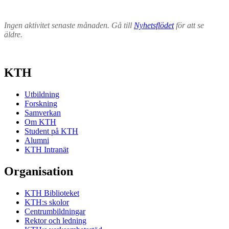
Ingen aktivitet senaste månaden. Gå till
Nyhetsflödet
för att se
äldre.
KTH
Utbildning
Forskning
Samverkan
Om KTH
Student på KTH
Alumni
KTH Intranät
Organisation
KTH Biblioteket
KTH:s skolor
Centrumbildningar
Rektor och ledning