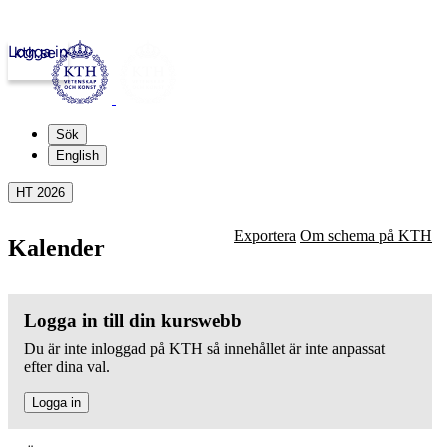
Logga in
kth.se
Sök
English
HT 2026
Exportera
Om schema på KTH
Kalender
Logga in till din kurswebb
Du är inte inloggad på KTH så innehållet är inte anpassat
efter dina val.
Logga in