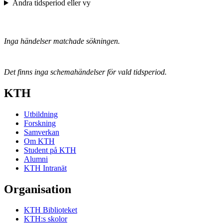
Ändra tidsperiod eller vy
Inga händelser matchade sökningen.
Det finns inga schemahändelser för vald tidsperiod.
KTH
Utbildning
Forskning
Samverkan
Om KTH
Student på KTH
Alumni
KTH Intranät
Organisation
KTH Biblioteket
KTH:s skolor