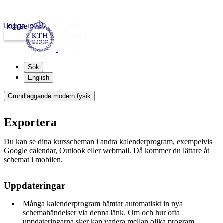
Logga in
kth.se
Sök
English
Grundläggande modern fysik
Exportera
Du kan se dina kursscheman i andra kalenderprogram, exempelvis
Google calendar, Outlook eller webmail. Då kommer du lättare åt
schemat i mobilen.
Uppdateringar
Många kalenderprogram hämtar automatiskt in nya
schemahändelser via denna länk. Om och hur ofta
uppdateringarna sker kan variera mellan olika program.