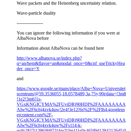
Wave packets and the Heisenberg uncertainty relation.
Wave-particle duality
------------------
You can ignore the following information if you were at
AlbaNova before
Information about AlbaNova can be found here
http://www.albanova.se/index.php?
q=an/hem&flavor=an&modal_once=0&cnf_useTrickyHea
der_once=Y
and
https://www.google.se/maps/place/Alba+Nova+Universitet
scentrum/@59.3536055,18.0578489,3a,75y,90t/data=!3m8
!1e2!3m6!1s-
VGxKNGICYMA%2FUviDRj90HDI%2FAAAAAAAA
AIw%2F6chj4xvk4uw!2e4!3e12!6s%2F%2Flh4.googleus
ercontent.com%2F-
VGxKNGICYMA%2FUviDRj90HDI%2FAAAAAAAA
AIw%2F6chj4xvk4uw%2Fs114-k-
no%2F!7i1296!8i972!4m2!3m1!1s0x465f9d12942126d5:0