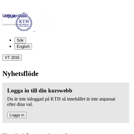
Logga in
kth.se
Sök
English
VT 2016
Nyhetsflöde
Logga in till din kurswebb
Du är inte inloggad på KTH så innehållet är inte anpassat
efter dina val.
Logga in