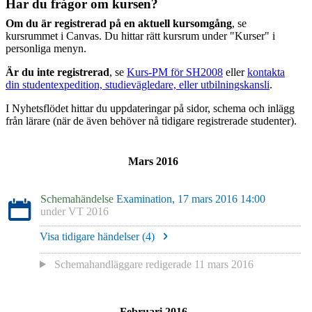
Har du frågor om kursen?
Om du är registrerad på en aktuell kursomgång
, se
kursrummet i Canvas. Du hittar rätt kursrum under "Kurser" i
personliga menyn.
Är du inte registrerad
, se
Kurs-PM för SH2008
eller
kontakta
din studentexpedition, studievägledare, eller utbilningskansli
.
I Nyhetsflödet hittar du uppdateringar på sidor, schema och inlägg
från lärare (när de även behöver nå tidigare registrerade studenter).
Mars 2016
Schemahändelse
Examination, 17 mars 2016 14:00
under
VT 2016
Visa tidigare händelser (
4
)
Schemahandläggare redigerade
11 mars 2016
Februari 2016