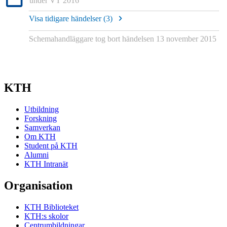
under
VT 2016
Visa tidigare händelser (
3
)
Schemahandläggare tog bort händelsen
13 november 2015
KTH
Utbildning
Forskning
Samverkan
Om KTH
Student på KTH
Alumni
KTH Intranät
Organisation
KTH Biblioteket
KTH:s skolor
Centrumbildningar