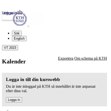
Logga in
kth.se
Sök
English
VT 2023
Exportera
Om schema på KTH
Kalender
Logga in till din kurswebb
Du är inte inloggad på KTH så innehållet är inte anpassat
efter dina val.
Logga in