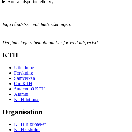
Ändra tidsperiod eller vy
Inga händelser matchade sökningen.
Det finns inga schemahändelser för vald tidsperiod.
KTH
Utbildning
Forskning
Samverkan
Om KTH
Student på KTH
Alumni
KTH Intranät
Organisation
KTH Biblioteket
KTH:s skolor